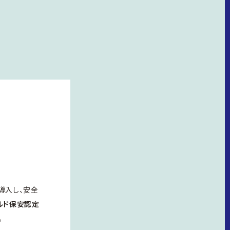
導入し、安全
ルド保安認定
。